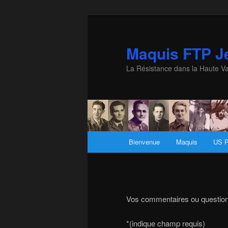
Maquis FTP Je
La Résistance dans la Haute Va
Menu principal
Bienvenue
Maquis
US P
Aller au contenu principal
Aller au contenu secondaire
Vos commentaires ou question
*
(indique champ requis)