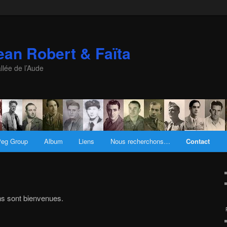
an Robert & Faïta
llée de l’Aude
eg Group
Album
Liens
Nous recherchons…
Contact
s sont bienvenues.