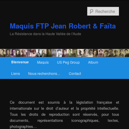
Rech
Maquis FTP Jean Robert & Faïta
La Résistance dans la Haute Vallée de l’Aude
Menu principal
Bienvenue
Maquis
US Peg Group
Album
Aller au contenu principal
Aller au contenu secondaire
Liens
Nous recherchons…
Contact
Ce document est soumis à la législation française et
internationale sur le droit d’auteur et la propriété intellectuelle.
Tous les droits de reproduction sont réservés, pour tous
documents, représentations iconographiques, textes,
photographies…