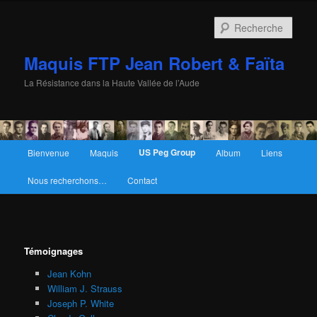
Rech
Maquis FTP Jean Robert & Faïta
La Résistance dans la Haute Vallée de l’Aude
Menu principal
US Peg Group
Bienvenue
Maquis
Album
Liens
Aller au contenu principal
Aller au contenu secondaire
Nous recherchons…
Contact
Témoignages
Jean Kohn
William J. Strauss
Joseph P. White