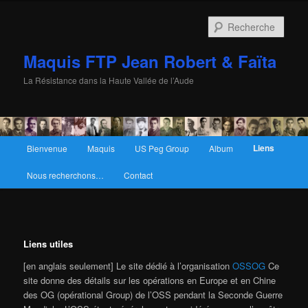
Rech
Maquis FTP Jean Robert & Faïta
La Résistance dans la Haute Vallée de l’Aude
Menu principal
Liens
Bienvenue
Maquis
US Peg Group
Album
Aller au contenu principal
Aller au contenu secondaire
Nous recherchons…
Contact
Liens utiles
[en anglais seulement] Le site dédié à l’organisation
OSSOG
Ce
site donne des détails sur les opérations en Europe et en Chine
des OG (opérational Group) de l’OSS pendant la Seconde Guerre