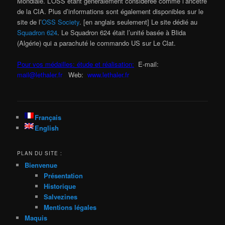
Mondiale. L’OSS étant généralement considérée comme l’ancêtre
de la CIA. Plus d’informations sont également disponibles sur le
site de l’
OSS Society
. [en anglais seulement] Le site dédié au
Squadron 624
. Le Squadron 624 était l’unité basée à Blida
(Algérie) qui a parachuté le commando US sur Le Clat.
Pour vos médailles: étude et réalisation:
E-mail:
mail@lethaler.fr
Web:
www.lethaler.fr
Français
English
PLAN DU SITE :
Bienvenue
Présentation
Historique
Salvezines
Mentions légales
Maquis