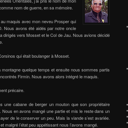
énées Orientales, j’ai pris le nom de mon
comme nom de guerre, en sa mémoire.
ti au maquis avec mon neveu Prosper qui
TO. Nous avons été aidés par notre oncle
 a dirigés vers Mosset et le Col de Jau. Nous avions décidé
e.
Corsinos qui était boulanger à Mosset.
a montagne quelque temps et ensuite nous sommes partis
ncontrés Firmin. Nous avons alors intégré le maquis.
ement précaire.
ns une cabane de berger un mouton que son propriétaire
r. Nous en avons mangé une partie et mis le reste dans un
sayer de le conserver un peu. Mais la viande s’est avariée.
et malgré l’état peu appétissant nous l’avons mangé.