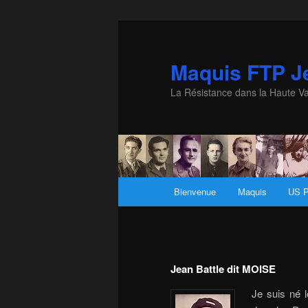
Maquis FTP Je
La Résistance dans la Haute Va
Menu principal
Bienvenue
Maquis
US P
Aller au contenu principal
Aller au contenu secondaire
Jean Battle dit MOISE
Je suis né 