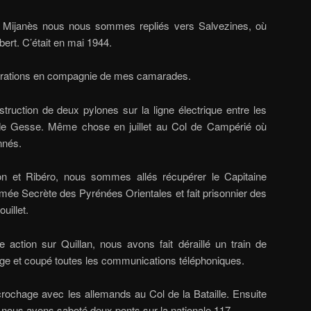
e Mijanès nous nous sommes repliés vers Salvezines, où
ert. C’était en mai 1944.
pérations en compagnie de mes camarades.
estruction de deux pylones sur la ligne électrique entre les
de Gesse. Même chose en juillet au Col de Campérié où
nnés.
ton et Ribéro, nous sommes allés récupérer le Capitaine
Armée Secrète des Pyrénées Orientales et fait prisonnier des
uillet.
e action sur Quillan, nous avons fait déraillé un train de
rge et coupé toutes les communications téléphoniques.
ochage avec les allemands au Col de la Bataille. Ensuite
ous avons saboté deux ponts sur la nationale 117.